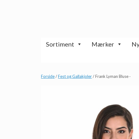
Gå
til
indhold
Sortiment
Mærker
Ny
Forside
/
Fest og Gallakjoler
/ Frank Lyman Bluse ·