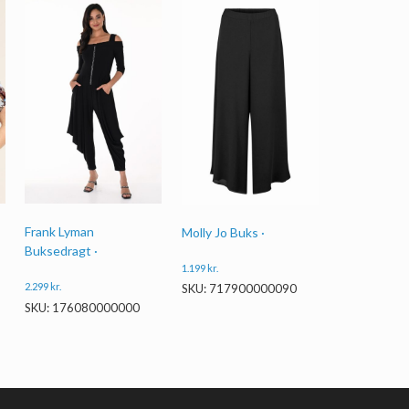
Frank Lyman
Molly Jo Buks ·
Buksedragt ·
1.199
kr.
2.299
kr.
SKU: 717900000090
SKU: 176080000000