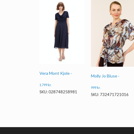
Vera Mont Kjole ·
Molly Jo Bluse ·
1.799
kr.
999
kr.
SKU: 028748258981
SKU: 732471721016