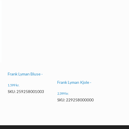
Frank Lyman Bluse ·
Frank Lyman Kjole ·
1.599
kr.
SKU: 259258001003
2.399
kr.
SKU: 229258000000