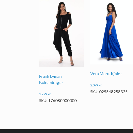
Vera Mont Kjole ·
Frank Lyman
Buksedragt ·
2.099
kr.
SKU: 025848258325
2.299
kr.
SKU: 176080000000