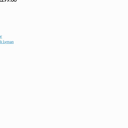
er
nk Lyman