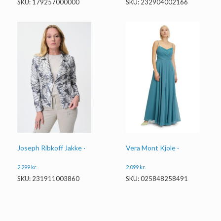
SKU: 179257000000
SKU: 232904002166
Joseph Ribkoff Jakke ·
Vera Mont Kjole ·
2.299
kr.
2.099
kr.
SKU: 231911003860
SKU: 025848258491