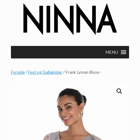
Gå
til
indhold
MENU
Forside
/
Fest og Gallakjoler
/ Frank Lyman Bluse ·