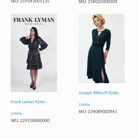
SKU: 259343001135
SKU: 258025000303
Joseph Ribkoff Kjole ·
Frank Lyman Kjole ·
2.499
kr.
SKU: 224089003961
2.399
kr.
SKU: 229258000000