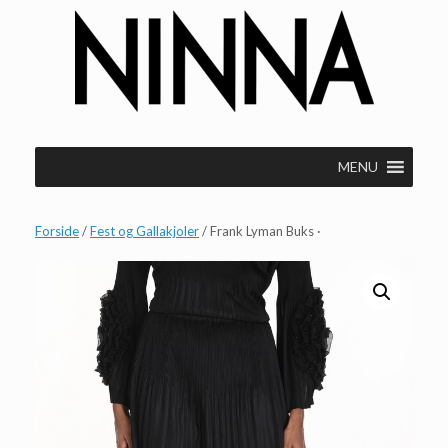
Gå
til
indhold
MENU
Forside
/
Fest og Gallakjoler
/ Frank Lyman Buks ·