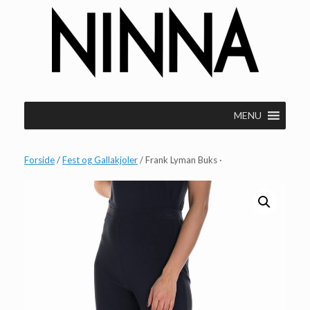
Gå
til
indhold
MENU
Forside
/
Fest og Gallakjoler
/ Frank Lyman Buks ·