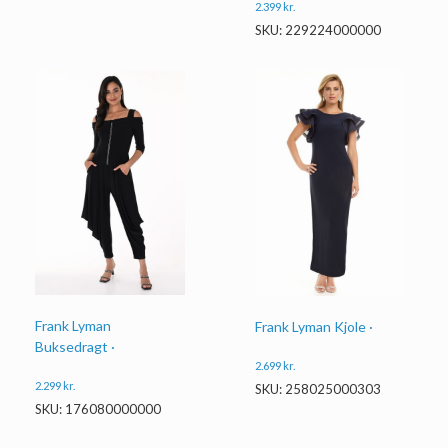
2.399
kr.
SKU: 229224000000
Frank Lyman
Frank Lyman Kjole ·
Buksedragt ·
2.699
kr.
2.299
kr.
SKU: 258025000303
SKU: 176080000000