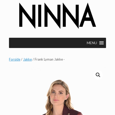
Gå
til
indhold
MENU
Forside
/
Jakke
/ Frank Lyman Jakke ·