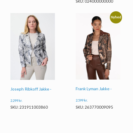
SKU: 024000000000
Nyhed
Frank Lyman Jakke ·
Joseph Ribkoff Jakke ·
2.599
kr.
2.299
kr.
SKU: 263770009095
SKU: 231911003860