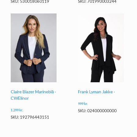
SKU: 530018060119
SKU: 701990003244
Frank Lyman Jakke ·
Claire Blazer Marineblå ·
CWElinor
999
kr.
1.299
kr.
SKU: 024000000000
SKU: 192796443151