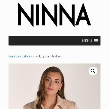
Gå
til
indhold
MENU
Forside
/
Jakke
/ Frank Lyman Jakke ·