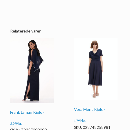
Relaterede varer
Vera Mont Kjole ·
Frank Lyman Kjole ·
1.799
kr.
2.999
kr.
SKU: 028748258981