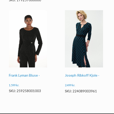
SKU: 179257000000
Frank Lyman Bluse ·
Joseph Ribkoff Kjole ·
1.599
kr.
2.499
kr.
SKU: 259258001003
SKU: 224089003961