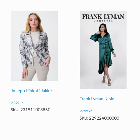
Joseph Ribkoff Jakke ·
Frank Lyman Kjole ·
2.299
kr.
SKU: 231911003860
2.399
kr.
SKU: 229224000000