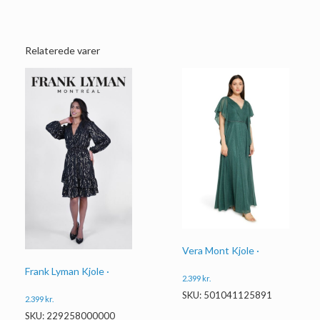
Relaterede varer
Vera Mont Kjole ·
Frank Lyman Kjole ·
2.399
kr.
SKU: 501041125891
2.399
kr.
SKU: 229258000000