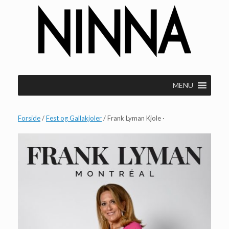
Gå
til
indhold
MENU
Forside
/
Fest og Gallakjoler
/ Frank Lyman Kjole ·