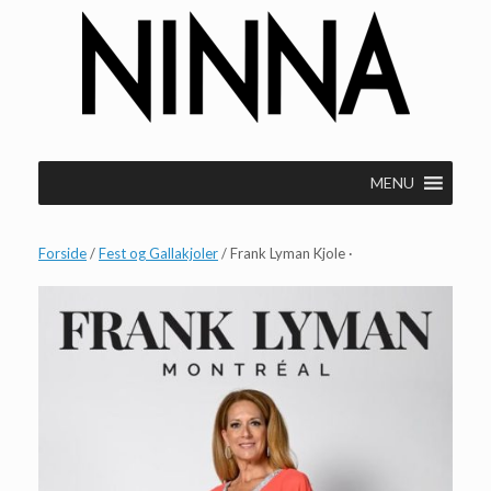
Gå
til
indhold
MENU
Forside
/
Fest og Gallakjoler
/ Frank Lyman Kjole ·