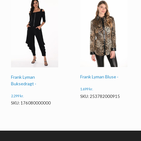
Frank Lyman Bluse ·
Frank Lyman
Buksedragt ·
1.699
kr.
2.299
kr.
SKU: 253782000915
SKU: 176080000000