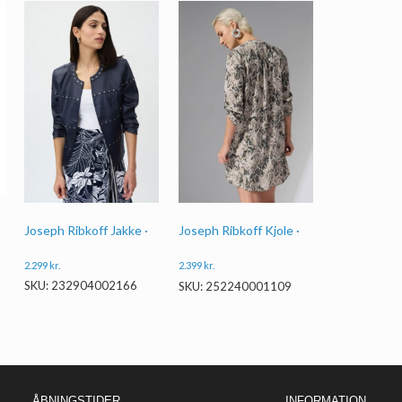
Joseph Ribkoff Jakke ·
Joseph Ribkoff Kjole ·
2.299
kr.
2.399
kr.
SKU: 232904002166
SKU: 252240001109
ÅBNINGSTIDER
INFORMATION