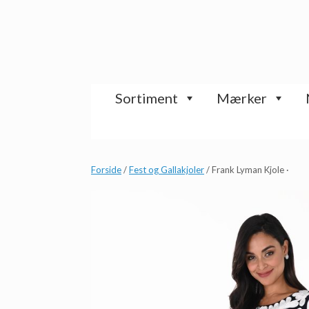
Gå
til
indhold
Sortiment
Mærker
Forside
/
Fest og Gallakjoler
/ Frank Lyman Kjole ·