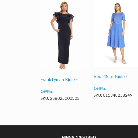
Vera Mont Kjole ·
Frank Lyman Kjole ·
1.649
kr.
2.699
kr.
SKU: 011348258249
SKU: 258025000303
NINNA NÆSTVED