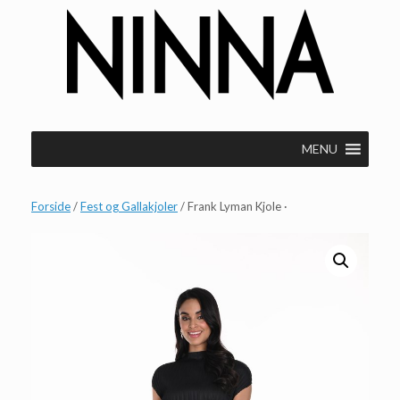
Gå
til
indhold
MENU
Forside
/
Fest og Gallakjoler
/ Frank Lyman Kjole ·