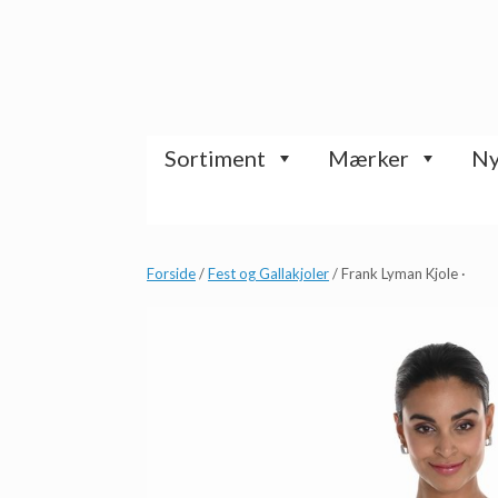
Gå
til
indhold
Sortiment
Mærker
Ny
Forside
/
Fest og Gallakjoler
/ Frank Lyman Kjole ·