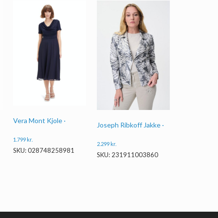
Vera Mont Kjole ·
Joseph Ribkoff Jakke ·
1.799
kr.
2.299
kr.
SKU: 028748258981
SKU: 231911003860