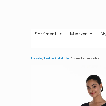
Gå
til
indhold
Sortiment
Mærker
Ny
Forside
/
Fest og Gallakjoler
/ Frank Lyman Kjole ·