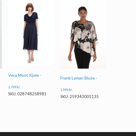
Vera Mont Kjole ·
Frank Lyman Bluse ·
1.799
kr.
1.999
kr.
SKU: 028748258981
SKU: 259343001135