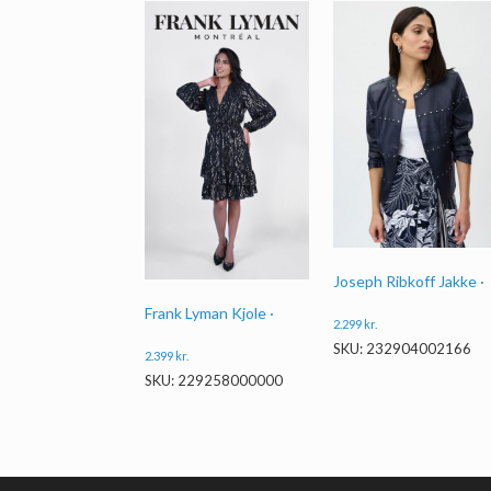
Joseph Ribkoff Jakke ·
Frank Lyman Kjole ·
2.299
kr.
SKU: 232904002166
2.399
kr.
SKU: 229258000000