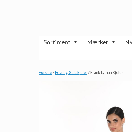
Gå
til
indhold
Sortiment
Mærker
Ny
Forside
/
Fest og Gallakjoler
/ Frank Lyman Kjole ·