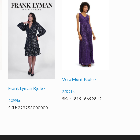
Vera Mont Kjole ·
Frank Lyman Kjole ·
2.599
kr.
SKU: 481946699842
2.399
kr.
SKU: 229258000000