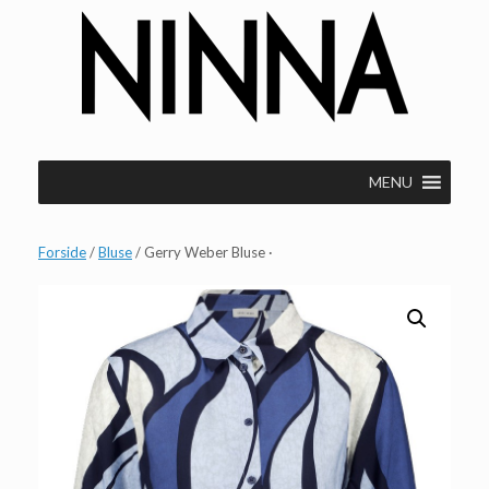
Gå
til
indhold
MENU
Forside
/
Bluse
/ Gerry Weber Bluse ·