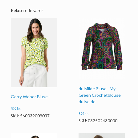
Relaterede varer
du Milde Bluse · My
Green Crochetblouse
Gerry Weber Bluse ·
duIsolde
599
kr.
899
kr.
SKU: 560039009037
SKU: 032502430000