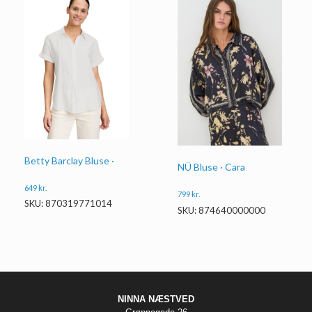
Betty Barclay Bluse ·
NÜ Bluse · Cara
649
kr.
799
kr.
SKU: 870319771014
SKU: 874640000000
NINNA NÆSTVED