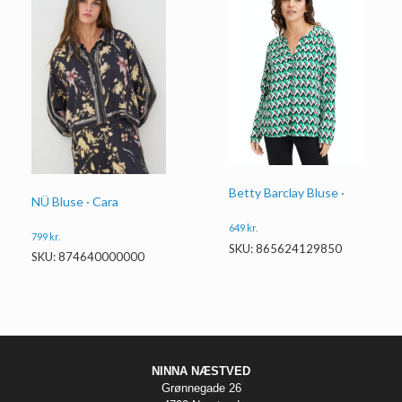
Betty Barclay Bluse ·
NÜ Bluse · Cara
649
kr.
799
kr.
SKU: 865624129850
SKU: 874640000000
NINNA NÆSTVED
Grønnegade 26