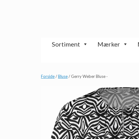
Gå
til
indhold
Sortiment
Mærker
Forside
/
Bluse
/ Gerry Weber Bluse ·