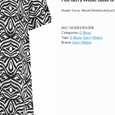
Model · Farve · Black/Offwhite Animal 
SKU:
560081001008
Categories:
0
,
Bluse
Tags:
0
,
Bluse
,
Gerry Weber
Brand:
Gerry Weber