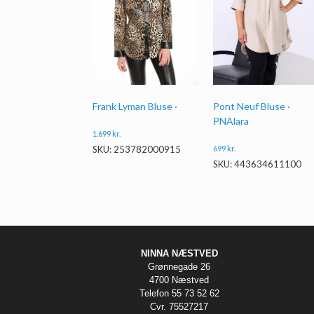
Frank Lyman Bluse ·
Pont Neuf Bluse ·
PNAlara
1.699
kr.
699
kr.
SKU: 253782000915
SKU: 443634611100
NINNA NÆSTVED
Grønnegade 26
4700 Næstved
Telefon 55 73 52 62
Cvr. 75527217