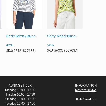
Gerry Weber Bluse ·
Betty Barclay Bluse ·
599
kr.
499
kr.
SKU: 560039009037
SKU: 275218271851
ÅBNINGSTIDER
INFORMATION
Mandag 10.00 - 17.30
Kontakt NINNA
Tirsdag 10.00 - 17.30
Onsdag 10.00 - 17.30
Køb Gavekort
Torsdag 10.00 - 17.30