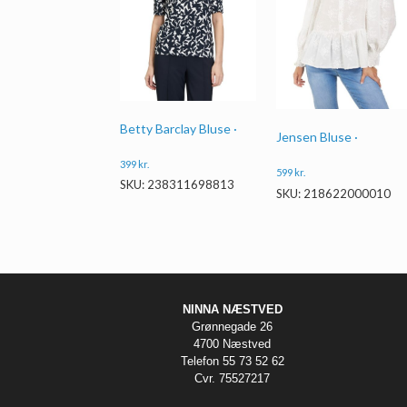
Betty Barclay Bluse ·
Jensen Bluse ·
399
kr.
599
kr.
SKU: 238311698813
SKU: 218622000010
NINNA NÆSTVED
Grønnegade 26
4700 Næstved
Telefon 55 73 52 62
Cvr. 75527217