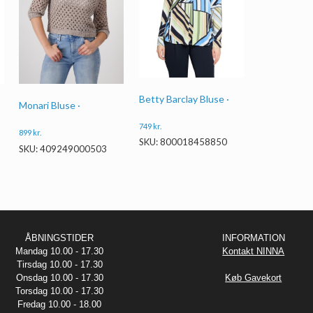
Betty Barclay Bluse ·
Monari Bluse ·
749
kr.
899
kr.
SKU: 800018458850
SKU: 409249000503
ÅBNINGSTIDER
INFORMATION
Mandag 10.00 - 17.30
Kontakt NINNA
Tirsdag 10.00 - 17.30
Onsdag 10.00 - 17.30
Køb Gavekort
Torsdag 10.00 - 17.30
Fredag 10.00 - 18.00