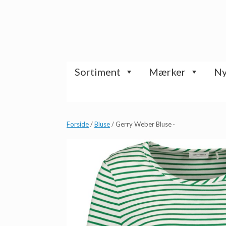
Gå
til
indhold
Sortiment
Mærker
Ny
Forside
/
Bluse
/ Gerry Weber Bluse ·