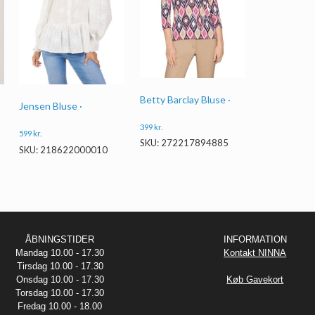
Betty Barclay Bluse ·
Jensen Bluse ·
399
kr.
599
kr.
SKU: 272217894885
SKU: 218622000010
ÅBNINGSTIDER
INFORMATION
Mandag 10.00 - 17.30
Kontakt NINNA
Tirsdag 10.00 - 17.30
Onsdag 10.00 - 17.30
Køb Gavekort
Torsdag 10.00 - 17.30
Fredag 10.00 - 18.00