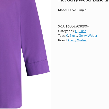
Model · Farve · Purple
SKU:
160065030904
Categories:
0
,
Bluse
Tags:
0
,
Bluse
,
Gerry Weber
Brand:
Gerry Weber