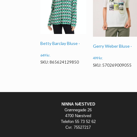
Betty Barclay Bluse ·
Gerry Weber Bluse ·
649
kr.
499
kr.
SKU: 865624129850
SKU: 570269009055
NINNA NÆSTVED
Grønnegade 26
4700 Næstved
Telefon 55 73 52 62
Cvr. 75527217