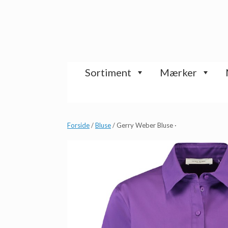
Gå
til
indhold
Sortiment
Mærker
Forside
/
Bluse
/ Gerry Weber Bluse ·