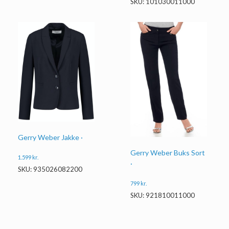
SKU: 101030011000
Gerry Weber Jakke ·
Gerry Weber Buks Sort
1.599
kr.
·
SKU: 935026082200
799
kr.
SKU: 921810011000