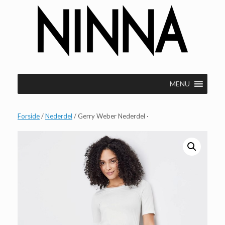
Gå
til
indhold
MENU
Forside
/
Nederdel
/ Gerry Weber Nederdel ·