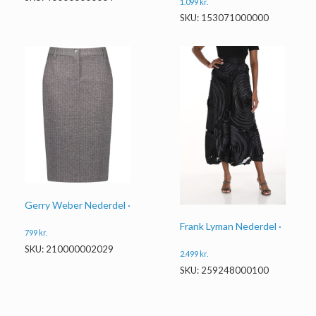
1.099
kr.
SKU: 153071000000
Gerry Weber Nederdel ·
Frank Lyman Nederdel ·
799
kr.
SKU: 210000002029
2.499
kr.
SKU: 259248000100