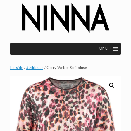
Gå
til
indhold
MENU
Forside
/
Strikbluse
/ Gerry Weber Strikbluse ·