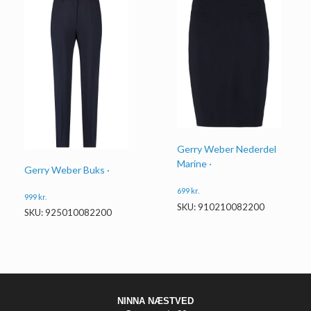
Gerry Weber Nederdel
Marine ·
Gerry Weber Buks ·
699
kr.
999
kr.
SKU: 910210082200
SKU: 925010082200
NINNA NÆSTVED