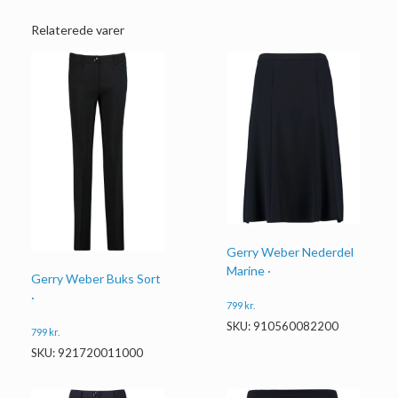
Relaterede varer
Gerry Weber Nederdel
Marine ·
Gerry Weber Buks Sort
·
799
kr.
SKU: 910560082200
799
kr.
SKU: 921720011000