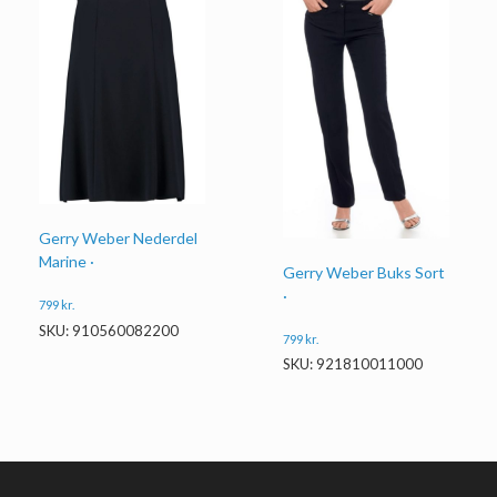
Gerry Weber Nederdel
Marine ·
Gerry Weber Buks Sort
·
799
kr.
SKU: 910560082200
799
kr.
SKU: 921810011000