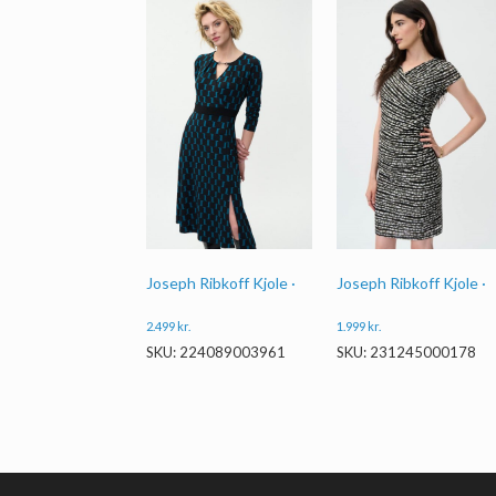
Joseph Ribkoff Kjole ·
Joseph Ribkoff Kjole ·
2.499
kr.
1.999
kr.
SKU: 224089003961
SKU: 231245000178