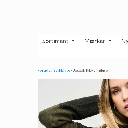
Gå
til
indhold
Sortiment
Mærker
Ny
Forside
/
Strikbluse
/ Joseph Ribkoff Bluse ·