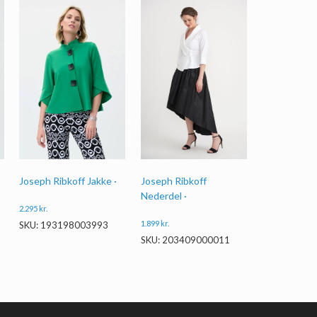
Joseph Ribkoff Jakke ·
Joseph Ribkoff
Nederdel ·
2.295
kr.
1.899
kr.
SKU: 193198003993
SKU: 203409000011