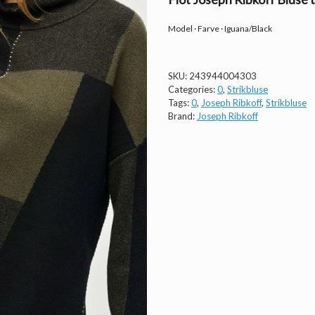
Model · Farve · Iguana/Black
SKU:
243944004303
Categories:
0
,
Strikbluse
Tags:
0
,
Joseph Ribkoff
,
Strikbluse
Brand:
Joseph Ribkoff