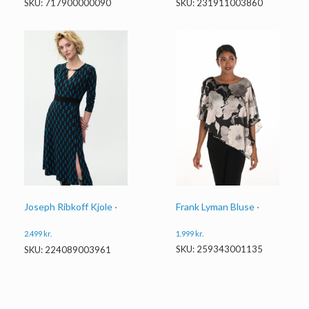
SKU: 231911003860
SKU: 717900000090
Frank Lyman Bluse ·
Joseph Ribkoff Kjole ·
1.999
kr.
2.499
kr.
SKU: 259343001135
SKU: 224089003961