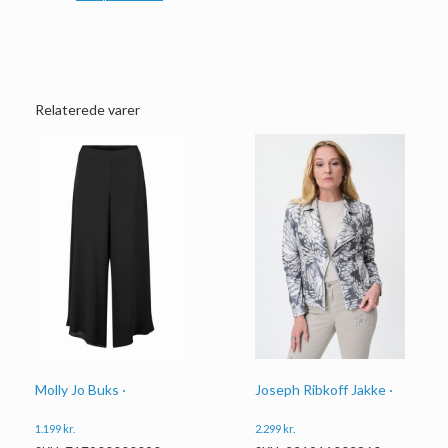
Relaterede varer
Joseph Ribkoff Jakke ·
Molly Jo Buks ·
2.299
kr.
1.199
kr.