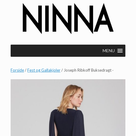
Gå
til
indhold
MENU
Forside
/
Fest og Gallakjoler
/ Joseph Ribkoff Buksedragt ·