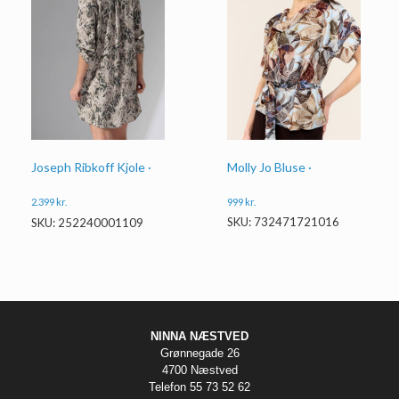
Molly Jo Bluse ·
Joseph Ribkoff Kjole ·
999
kr.
2.399
kr.
SKU: 732471721016
SKU: 252240001109
NINNA NÆSTVED
Grønnegade 26
4700 Næstved
Telefon 55 73 52 62