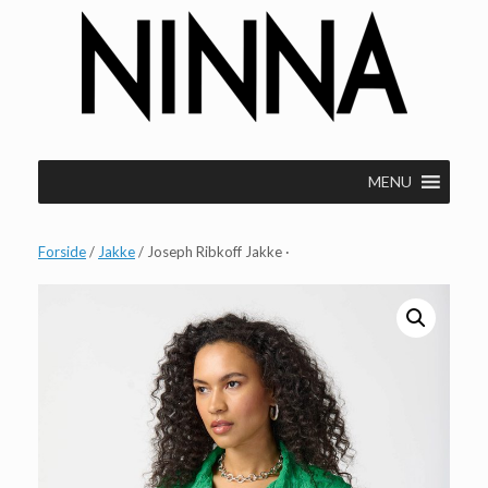
Gå
til
indhold
MENU
Forside
/
Jakke
/ Joseph Ribkoff Jakke ·