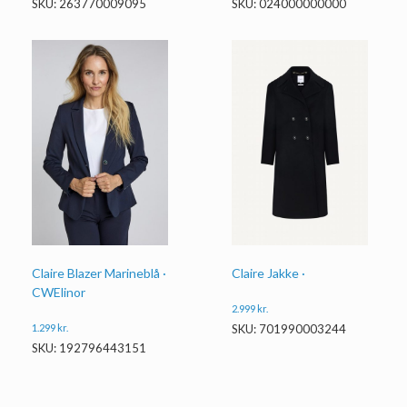
SKU: 263770009095
SKU: 024000000000
Claire Blazer Marineblå ·
Claire Jakke ·
CWElinor
2.999
kr.
1.299
kr.
SKU: 701990003244
SKU: 192796443151