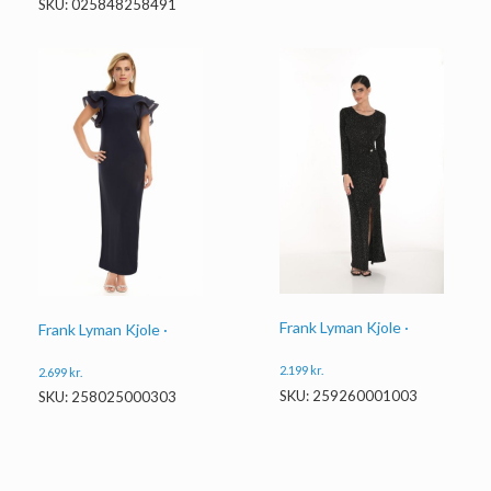
SKU: 025848258491
Frank Lyman Kjole ·
Frank Lyman Kjole ·
2.199
kr.
2.699
kr.
SKU: 259260001003
SKU: 258025000303