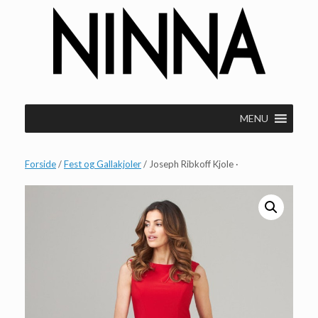
Gå
til
indhold
MENU
Forside
/
Fest og Gallakjoler
/ Joseph Ribkoff Kjole ·