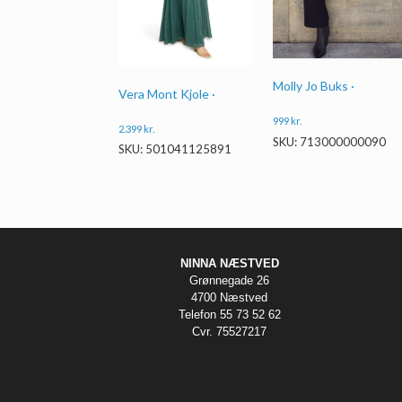
Molly Jo Buks ·
Vera Mont Kjole ·
999
kr.
2.399
kr.
SKU: 713000000090
SKU: 501041125891
NINNA NÆSTVED
Grønnegade 26
4700 Næstved
Telefon 55 73 52 62
Cvr. 75527217