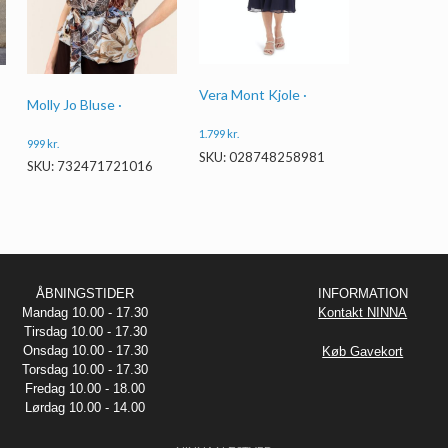
Vera Mont Kjole ·
Molly Jo Bluse ·
1.799
kr.
999
kr.
SKU: 028748258981
SKU: 732471721016
ÅBNINGSTIDER
INFORMATION
Mandag 10.00 - 17.30
Kontakt NINNA
Tirsdag 10.00 - 17.30
Onsdag 10.00 - 17.30
Køb Gavekort
Torsdag 10.00 - 17.30
Fredag 10.00 - 18.00
Lørdag 10.00 - 14.00