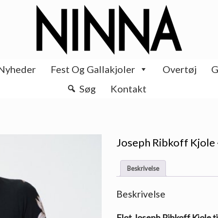
Nyheder
Fest Og Gallakjoler
Overtøj
G
Søg
Kontakt
Joseph Ribkoff Kjole 
Beskrivelse
Beskrivelse
Flot Joseph Ribkoff Kjole t