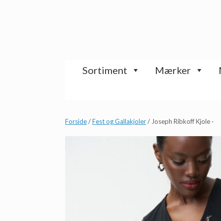
Gå
til
indhold
Sortiment
Mærker
Forside
/
Fest og Gallakjoler
/ Joseph Ribkoff Kjole ·