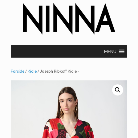
Gå
til
indhold
MENU
Forside
/
Kjole
/ Joseph Ribkoff Kjole ·