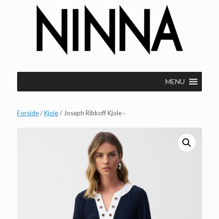
Gå
til
indhold
MENU
Forside
/
Kjole
/ Joseph Ribkoff Kjole ·