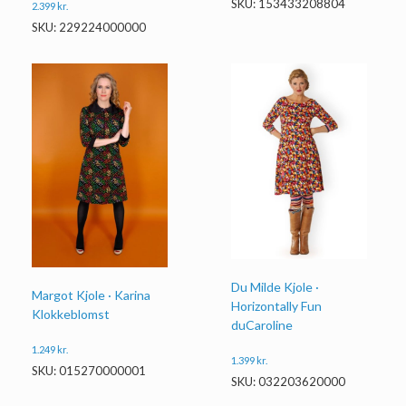
SKU: 153433208804
2.399
kr.
SKU: 229224000000
Du Milde Kjole ·
Margot Kjole · Karina
Horizontally Fun
Klokkeblomst
duCaroline
1.249
kr.
1.399
kr.
SKU: 015270000001
SKU: 032203620000