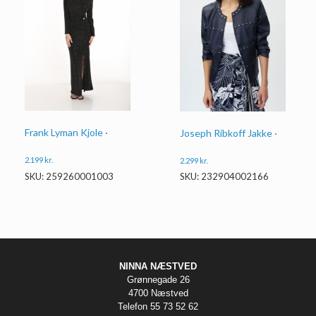
Frank Lyman Kjole ·
Joseph Ribkoff Jakke ·
2.199
kr.
2.299
kr.
SKU: 259260001003
SKU: 232904002166
NINNA NÆSTVED
Grønnegade 26
4700 Næstved
Telefon 55 73 52 62