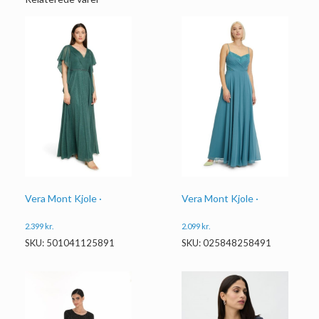
Vera Mont Kjole ·
Vera Mont Kjole ·
2.399
kr.
2.099
kr.
SKU: 501041125891
SKU: 025848258491