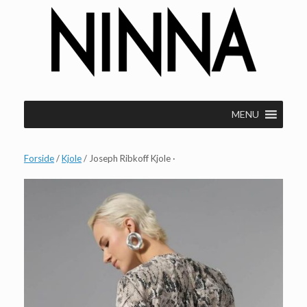
Gå
til
indhold
MENU
Forside
/
Kjole
/ Joseph Ribkoff Kjole ·