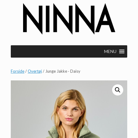
Gå
til
indhold
MENU
Forside
/
Overtøj
/ Junge Jakke · Daisy