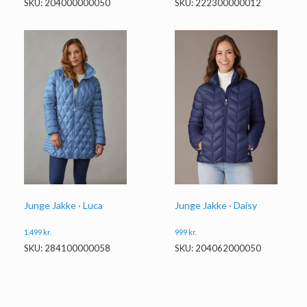
SKU: 204000000050
SKU: 222300000012
Junge Jakke · Luca
Junge Jakke · Daisy
1.499
kr.
999
kr.
SKU: 284100000058
SKU: 204062000050