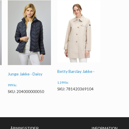
Betty Barclay Jakke ·
Junge Jakke · Daisy
1.199
kr.
999
kr.
SKU: 781420369104
SKU: 204000000050
ÅBNINGSTIDER
INFORMATION