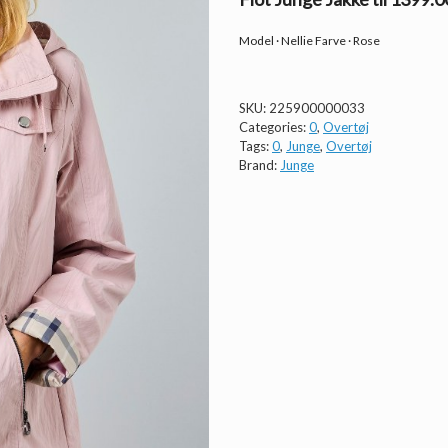
Model · Nellie Farve · Rose
SKU:
225900000033
Categories:
0
,
Overtøj
Tags:
0
,
Junge
,
Overtøj
Brand:
Junge