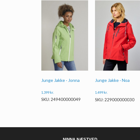
Junge Jakke · Jonna
Junge Jakke · Noa
1.399
kr.
1.499
kr.
SKU: 249400000049
SKU: 229000000030
NINNA NÆSTVED