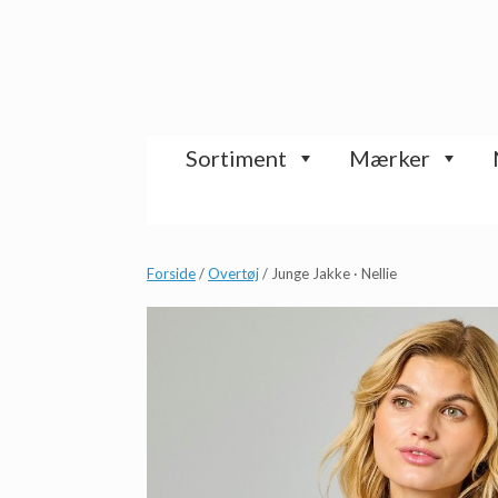
Gå
til
indhold
Sortiment
Mærker
Forside
/
Overtøj
/ Junge Jakke · Nellie