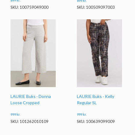
899
kr.
899
kr.
SKU: 100759049000
SKU: 100509097003
LAURIE Buks · Kelly
LAURIE Buks · Donna
Regular SL
Loose Cropped
999
kr.
999
kr.
SKU: 100639099009
SKU: 101262010109