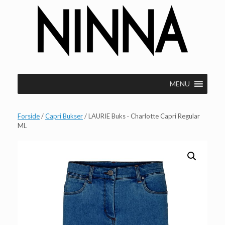
Gå
til
indhold
MENU
Forside
/
Capri Bukser
/ LAURIE Buks · Charlotte Capri Regular
ML