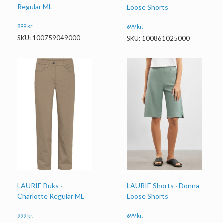
Regular ML
Loose Shorts
899
kr.
699
kr.
SKU: 100759049000
SKU: 100861025000
LAURIE Buks ·
LAURIE Shorts · Donna
Charlotte Regular ML
Loose Shorts
999
kr.
699
kr.