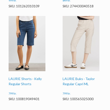
999
kr.
849
kr.
SKU: 101262010109
SKU: 274430040518
LAURIE Shorts · Kelly
LAURIE Buks · Taylor
Regular Shorts
Regular Capri ML
799
kr.
799
kr.
SKU: 100819049401
SKU: 100565025000