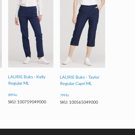
LAURIE Buks · Kelly
LAURIE Buks · Taylor
Regular ML
Regular Capri ML
899
kr.
799
kr.
SKU: 100759049000
SKU: 100565049000