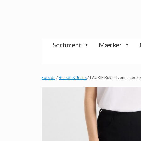
Gå
til
indhold
Sortiment
Mærker
Forside
/
Bukser & Jeans
/ LAURIE Buks · Donna Loose