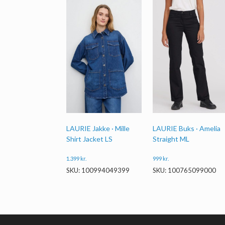
LAURIE Jakke · Mille
LAURIE Buks · Amelia
Shirt Jacket LS
Straight ML
1.399
kr.
999
kr.
SKU: 100994049399
SKU: 100765099000