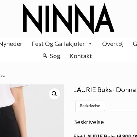
Nyheder
Fest Og Gallakjoler
Overtøj
G
Søg
Kontakt
 SL
LAURIE Buks · Donna
Beskrivelse
Beskrivelse
Flot LAURIE Buks til 899.0