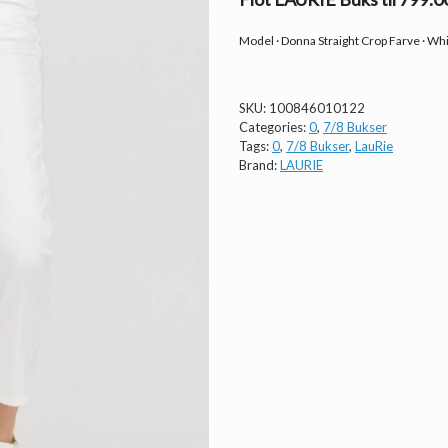
Model · Donna Straight Crop Farve · Wh
SKU:
100846010122
Categories:
0
,
7/8 Bukser
Tags:
0
,
7/8 Bukser
,
LauRie
Brand:
LAURIE