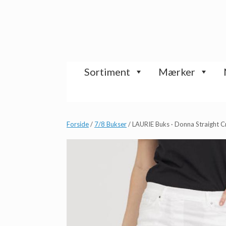
Gå
til
indhold
Sortiment
Mærker
Forside
/
7/8 Bukser
/ LAURIE Buks · Donna Straight 