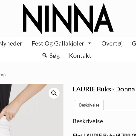
Nyheder
Fest Og Gallakjoler
Overtøj
G
Søg
Kontakt
Crop
LAURIE Buks · Donna 
Beskrivelse
Beskrivelse
Flot LAURIE Buks til 799.0