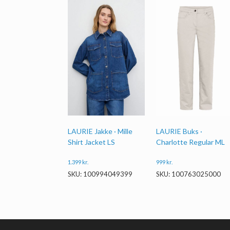
LAURIE Jakke · Mille
LAURIE Buks ·
Shirt Jacket LS
Charlotte Regular ML
1.399
kr.
999
kr.
SKU: 100994049399
SKU: 100763025000