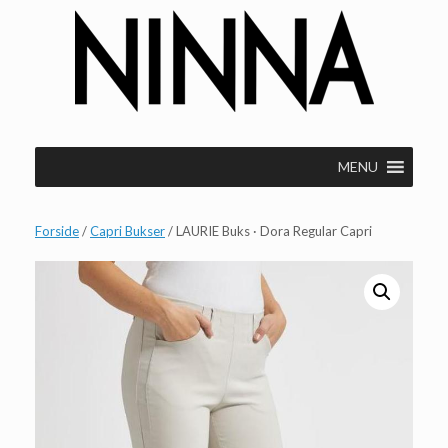
Gå
til
indhold
MENU
Forside
/
Capri Bukser
/ LAURIE Buks · Dora Regular Capri