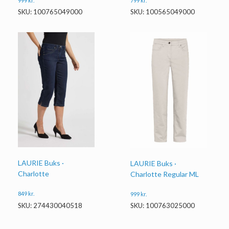
999
kr.
799
kr.
SKU: 100765049000
SKU: 100565049000
LAURIE Buks ·
LAURIE Buks ·
Charlotte
Charlotte Regular ML
849
kr.
999
kr.
SKU: 274430040518
SKU: 100763025000