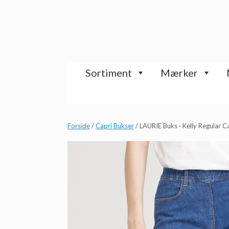
Gå
til
indhold
Sortiment
Mærker
Forside
/
Capri Bukser
/ LAURIE Buks · Kelly Regular C