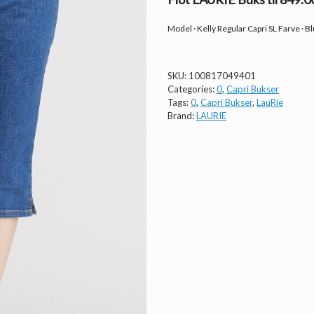
Model · Kelly Regular Capri SL Farve · 
SKU:
100817049401
Categories:
0
,
Capri Bukser
Tags:
0
,
Capri Bukser
,
LauRie
Brand:
LAURIE