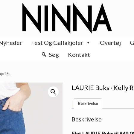
Nyheder
Fest Og Gallakjoler
Overtøj
G
Søg
Kontakt
apri SL
LAURIE Buks · Kelly R
Beskrivelse
Beskrivelse
Flot LAURIE Buks til 849.0