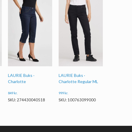
LAURIE Buks ·
LAURIE Buks ·
Charlotte
Charlotte Regular ML
849
kr.
999
kr.
SKU: 274430040518
SKU: 100763099000