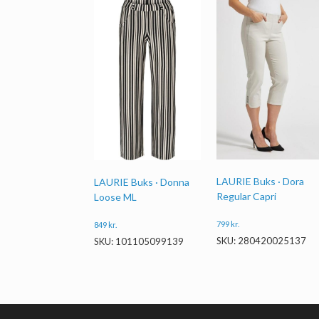
LAURIE Buks · Dora
LAURIE Buks · Donna
Regular Capri
Loose ML
799
kr.
849
kr.
SKU: 280420025137
SKU: 101105099139