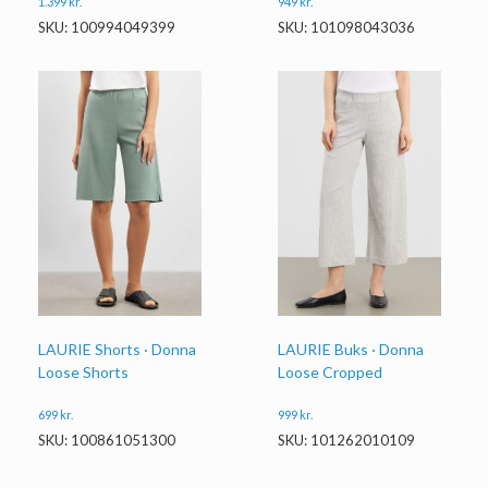
1.399
kr.
949
kr.
SKU: 100994049399
SKU: 101098043036
LAURIE Shorts · Donna
LAURIE Buks · Donna
Loose Shorts
Loose Cropped
699
kr.
999
kr.
SKU: 100861051300
SKU: 101262010109