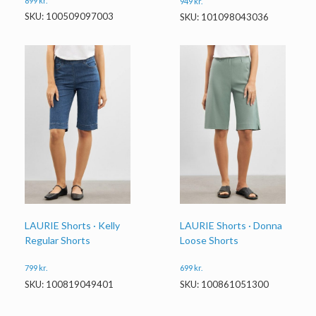
899
kr.
949
kr.
SKU: 100509097003
SKU: 101098043036
LAURIE Shorts · Kelly
LAURIE Shorts · Donna
Regular Shorts
Loose Shorts
799
kr.
699
kr.
SKU: 100819049401
SKU: 100861051300