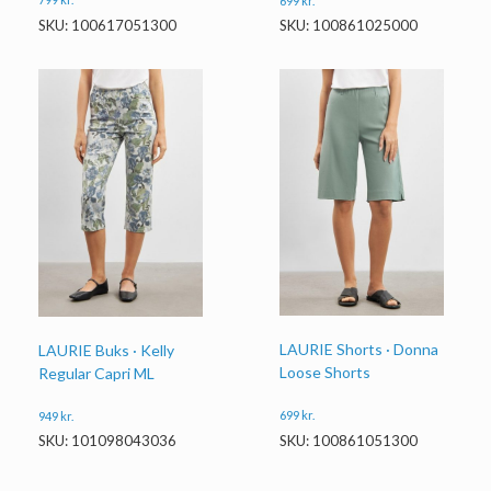
699
kr.
SKU: 100617051300
SKU: 100861025000
LAURIE Shorts · Donna
LAURIE Buks · Kelly
Loose Shorts
Regular Capri ML
699
kr.
949
kr.
SKU: 100861051300
SKU: 101098043036