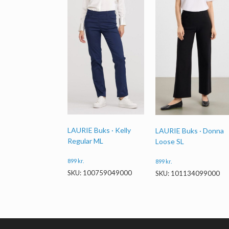
LAURIE Buks · Kelly
LAURIE Buks · Donna
Regular ML
Loose SL
899
kr.
899
kr.
SKU: 100759049000
SKU: 101134099000