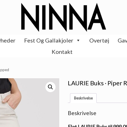
heder
Fest Og Gallakjoler
Overtøj
Gav
Kontakt
ropped
LAURIE Buks · Piper 
Beskrivelse
Beskrivelse
Flot LAURIE Buks til 999.0