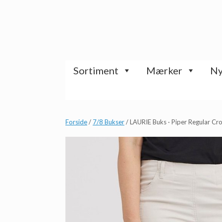
Gå
til
indhold
Sortiment
Mærker
Ny
Forside
/
7/8 Bukser
/ LAURIE Buks · Piper Regular C