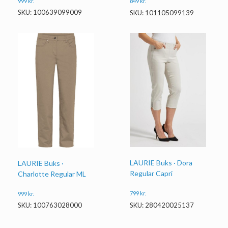
999
kr.
849
kr.
SKU: 100639099009
SKU: 101105099139
LAURIE Buks · Dora
LAURIE Buks ·
Regular Capri
Charlotte Regular ML
799
kr.
999
kr.
SKU: 280420025137
SKU: 100763028000