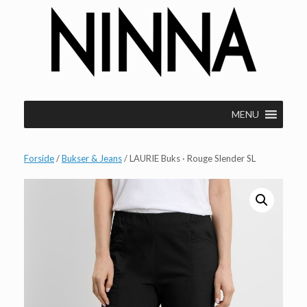
Gå
til
indhold
MENU
Forside
/
Bukser & Jeans
/ LAURIE Buks · Rouge Slender SL