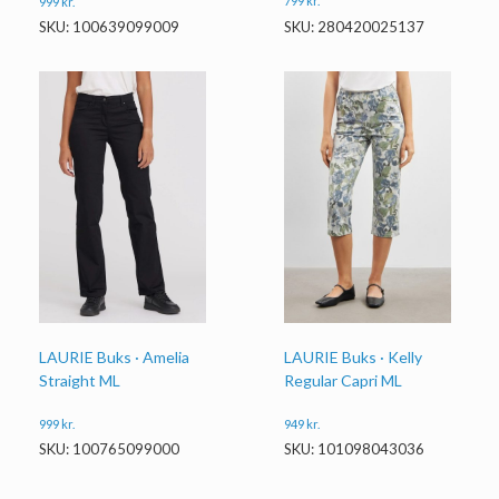
799
kr.
999
kr.
SKU: 280420025137
SKU: 100639099009
LAURIE Buks · Amelia
LAURIE Buks · Kelly
Straight ML
Regular Capri ML
999
kr.
949
kr.
SKU: 100765099000
SKU: 101098043036