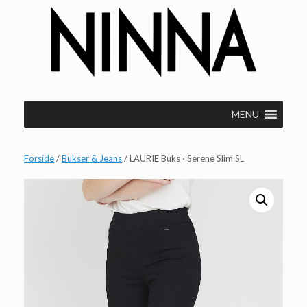
Gå
til
indhold
MENU
Forside
/
Bukser & Jeans
/ LAURIE Buks · Serene Slim SL