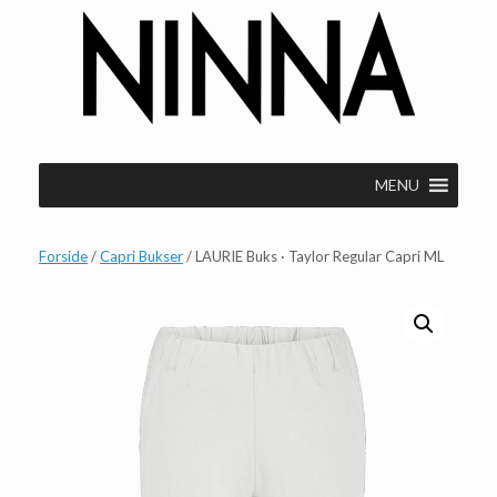
Gå
til
indhold
MENU
Forside
/
Capri Bukser
/ LAURIE Buks · Taylor Regular Capri ML