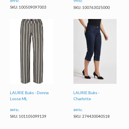
899
kr.
999
kr.
SKU: 100509097003
SKU: 100763025000
LAURIE Buks · Donna
LAURIE Buks ·
Loose ML
Charlotte
849
kr.
849
kr.
SKU: 101105099139
SKU: 274430040518