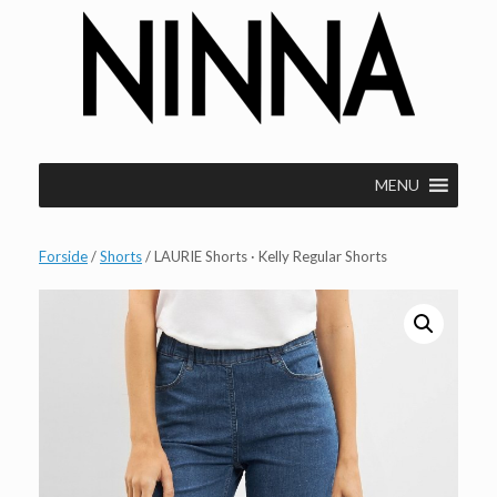
Gå
til
indhold
MENU
Forside
/
Shorts
/ LAURIE Shorts · Kelly Regular Shorts