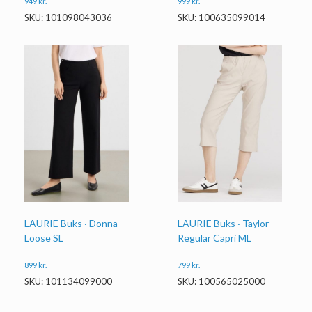
999
kr.
949
kr.
SKU: 100635099014
SKU: 101098043036
LAURIE Buks · Donna
LAURIE Buks · Taylor
Loose SL
Regular Capri ML
899
kr.
799
kr.
SKU: 101134099000
SKU: 100565025000